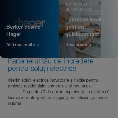
Tehno­logia
quickconnect
Lucrează inte­li­
Berker devine
gent cu
Hager
quickconnect
Află mai multe
Descoperă
Parte­nerul tău de încre­dere
pentru soluții electrice
Oferim soluții electrice inova­toare și fiabile pentru
proiecte rezi­den­țiale, comer­ciale și indus­triale.
Cu peste 70 de ani de expe­riență, te ajutăm să
lucrezi mai inte­li­gent, mai sigur și mai eficient, oriunde
în lume.