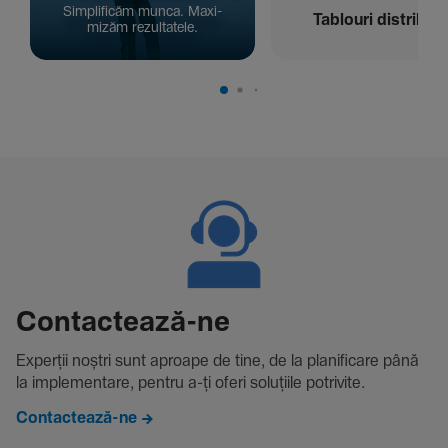
Simpli­ficăm munca. Maxi­
Tablouri distribuți
mizăm rezul­ta­tele.
Contac­tează-ne
Experții noștri sunt aproape de tine, de la plani­fi­care până
la imple­men­tare, pentru a-ți oferi solu­țiile potri­vite.
Contactează-ne