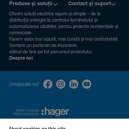
Produse și soluții
Contact și suport
Oferim soluții electrice sigure și simple – de la
distribuția energiei la controlul ilumi­na­tului și
auto­ma­ti­zarea clădi­rilor, pentru proiecte rezi­den­țiale și
comer­ciale.
Facem viața mai sigură, mai curată și mai confor­ta­bilă.
Suntem un partener de încre­dere,
alături de tine pe tot parcursul proiec­tului.
Despre noi
Urmă­rește-ne!