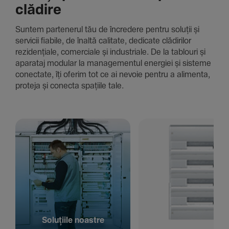
clădire
Suntem parte­nerul tău de încre­dere pentru soluții și
servicii fiabile, de înaltă cali­tate, dedi­cate clădi­rilor
rezi­den­țiale, comer­ciale și indus­triale. De la tablouri și
aparataj modular la managementul energiei și sisteme
conec­tate, îți oferim tot ce ai nevoie pentru a alimenta,
proteja și conecta spațiile tale.
Solu­țiile noastre