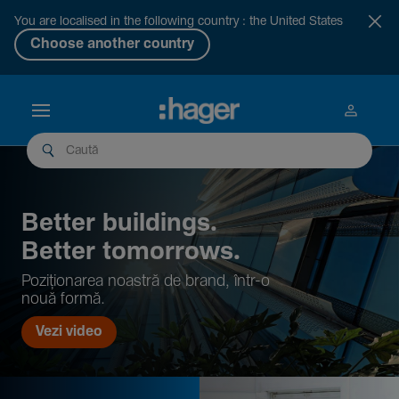
You are localised in the following country : the United States
Choose another country
Better buil­dings.
Better tomor­rows.
Pozi­țio­narea noastră de brand, într-o
nouă formă.
Vezi video