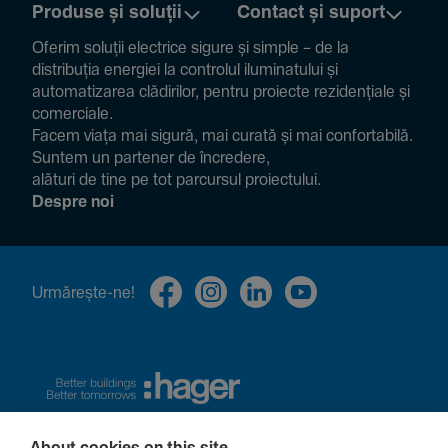
Produse și soluții
Contact și suport
Oferim soluții electrice sigure și simple – de la
distribuția energiei la controlul ilumi­na­tului și
auto­ma­ti­zarea clădi­rilor, pentru proiecte rezi­den­țiale și
comer­ciale.
Facem viața mai sigură, mai curată și mai confor­ta­bilă.
Suntem un partener de încre­dere,
alături de tine pe tot parcursul proiec­tului.
Despre noi
Urmă­rește-ne!