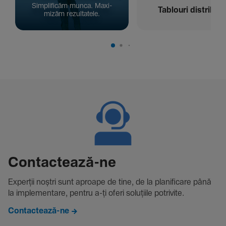
Simpli­ficăm munca. Maxi­
Tablouri distribuți
mizăm rezul­ta­tele.
Contac­tează-ne
Experții noștri sunt aproape de tine, de la plani­fi­care până
la imple­men­tare, pentru a-ți oferi solu­țiile potri­vite.
Contactează-ne