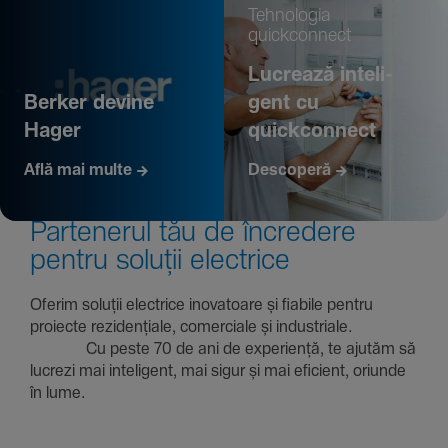
Tehno­logia
quickconnect
Lucrează inte­li­
Berker devine
gent cu
Hager
quickconnect
Află mai multe
Descoperă
Parte­nerul tău de încre­dere
pentru soluții electrice
Oferim soluții electrice inova­toare și fiabile pentru
proiecte rezi­den­țiale, comer­ciale și indus­triale.
Cu peste 70 de ani de expe­riență, te ajutăm să
lucrezi mai inte­li­gent, mai sigur și mai eficient, oriunde
în lume.