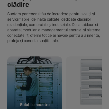
clădire
Suntem parte­nerul tău de încre­dere pentru soluții și
servicii fiabile, de înaltă cali­tate, dedi­cate clădi­rilor
rezi­den­țiale, comer­ciale și indus­triale. De la tablouri și
aparataj modular la managementul energiei și sisteme
conec­tate, îți oferim tot ce ai nevoie pentru a alimenta,
proteja și conecta spațiile tale.
Solu­țiile noastre