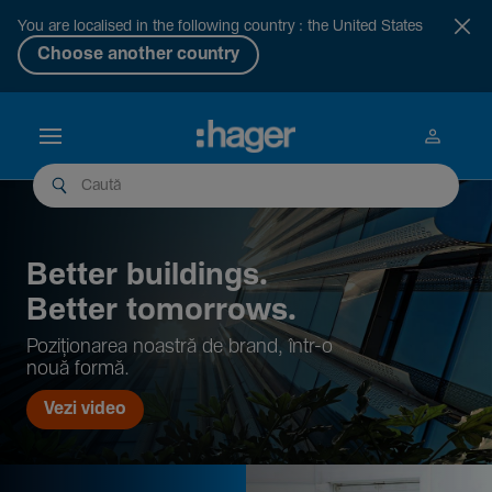
You are localised in the following country : the United States
Choose another country
Better buil­dings.
Better tomor­rows.
Pozi­țio­narea noastră de brand, într-o
nouă formă.
Vezi video