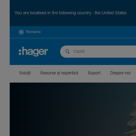
You are localised in the following country : the United States
Romania
Soluții
Resurse și exper­tiză
Suport
Despre noi