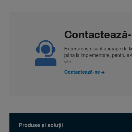
Contac­tează
Experții noștri sunt aproape de tine
până la imple­men­tare, pentru a-ți 
vite.
Contactează-ne
Produse și soluții