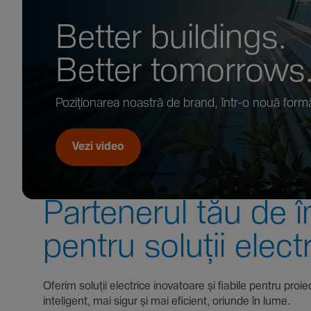
Better buil­dings.
Better tomor­rows
Pozi­țio­narea noastră de brand, într-o nouă form
Vezi video
Parte­nerul tău de î
pentru soluții elect
Oferim soluții electrice inova­toare și fiabile pentru
inte­li­gent, mai sigur și mai eficient, oriunde în lume.