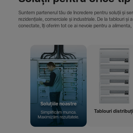
Suntem parte­nerul tău de încre­dere pentru soluții și servici
rezi­den­țiale, comer­ciale și indus­triale. De la tablour
conec­tate, îți oferim tot ce ai nevoie pentru a alimenta, 
Solu­țiile noastre
Tablouri distribuț
Simpli­ficăm munca.
Maxi­mizăm rezul­ta­tele.