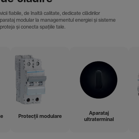
i fiabile, de înaltă cali­tate, dedi­cate clădi­rilor
i și aparataj modular la managementul energiei și sisteme
proteja și conecta spațiile tale.
Aparataj
ie
Protecții modu­lare
ultraterminal