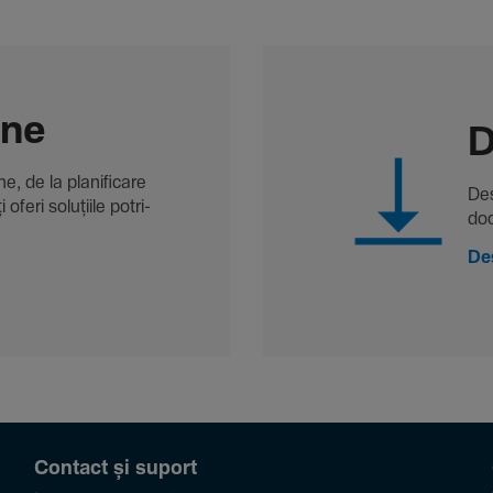
-ne
D
, de la plani­fi­care
Des
oferi solu­țiile potri­
doc
De
Contact și suport