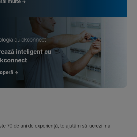
mai multe
­logia quickconnect
ează inte­li­gent cu
ckconnect
operă
e 70 de ani de expe­riență, te ajutăm să lucrezi mai