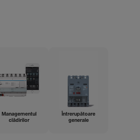
Managementul
Între­ru­pă­toare
clădi­rilor
gene­rale