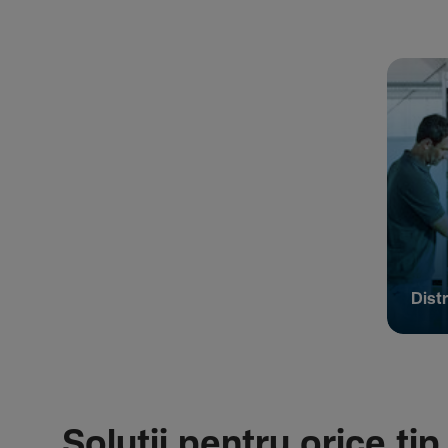
Distr
Soluții pentru orice tip