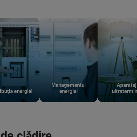
Managementul
Aparataj
ibuția energiei
energiei
ultratermin
 de clădire