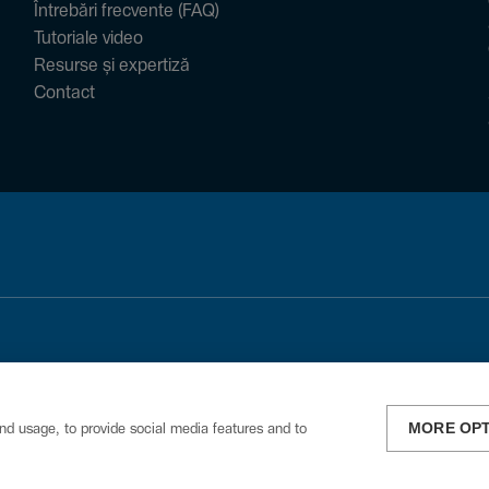
Întrebări frecvente (FAQ)
Tutoriale video
Resurse și expertiză
Contact
MORE OP
nd usage, to provide social media features and to