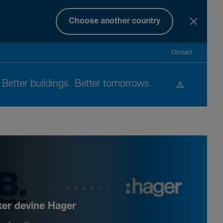
Choose another country
Contact
Better buil­dings. Better tomor­rows.
ker devine Hager