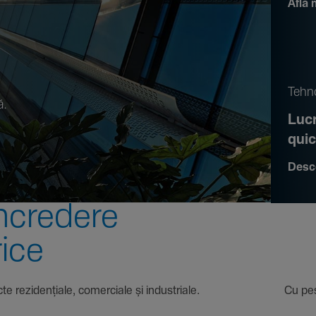
Află 
.
Tehno
ă.
Lucr
qui
Desc
ncre­dere
rice
 proiecte rezi­den­țiale, comer­ciale și indus­triale. Cu pest