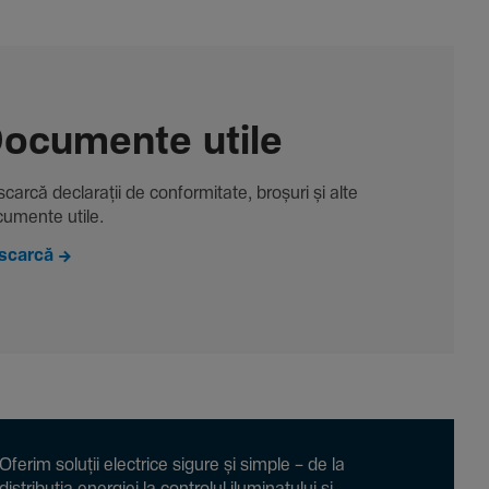
ocu­mente utile
carcă decla­rații de conformitate, broșuri și alte
u­mente utile.
scarcă
Oferim soluții electrice sigure și simple – de la