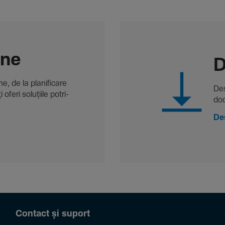
-ne
D
, de la plani­fi­care
Des
oferi solu­țiile potri­
doc
De
Contact și suport