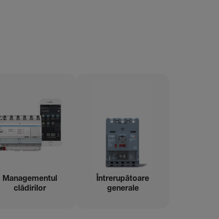
Managementul
Între­ru­pă­toare
clădi­rilor
gene­rale