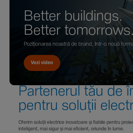
Better buil­dings.
Better tomor­rows
Pozi­țio­narea noastră de brand, într-o nouă form
Vezi video
Parte­nerul tău de î
pentru soluții elect
Oferim soluții electrice inova­toare și fiabile pentru
inte­li­gent, mai sigur și mai eficient, oriunde în lume.