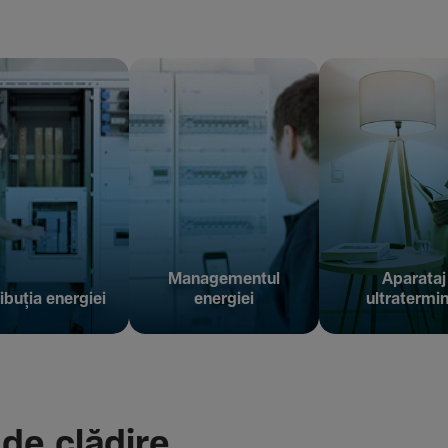
Managementul
Aparataj
ibuția energiei
energiei
ultratermin
 de clădire