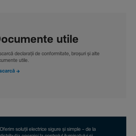
ocu­mente utile
carcă decla­rații de conformitate, broșuri și alte
u­mente utile.
scarcă
Oferim soluții electrice sigure și simple – de la