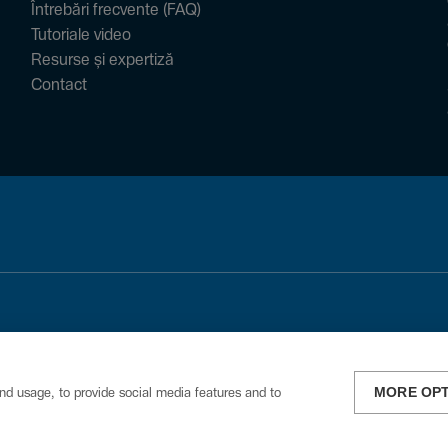
Întrebări frecvente (FAQ)
Tutoriale video
Resurse și expertiză
Contact
MORE OP
nd usage, to provide social media features and to