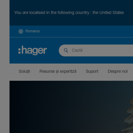
You are localised in the following country : the United States
Romania
Soluții
Resurse și exper­tiză
Suport
Despre noi