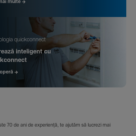
mai multe
­logia quickconnect
ează inte­li­gent cu
ckconnect
operă
e 70 de ani de expe­riență, te ajutăm să lucrezi mai