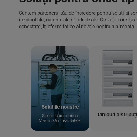
Suntem parte­nerul tău de încre­dere pentru soluții și servici
rezi­den­țiale, comer­ciale și indus­triale. De la tablour
conec­tate, îți oferim tot ce ai nevoie pentru a alimenta, 
Solu­țiile noastre
Tablouri distribuț
Simpli­ficăm munca.
Maxi­mizăm rezul­ta­tele.