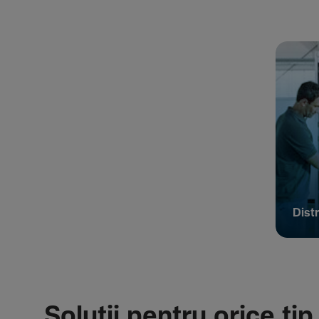
Distr
Soluții pentru orice tip