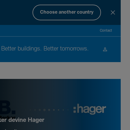
Choose another country
Contact
Better buil­dings. Better tomor­rows.
ker devine Hager