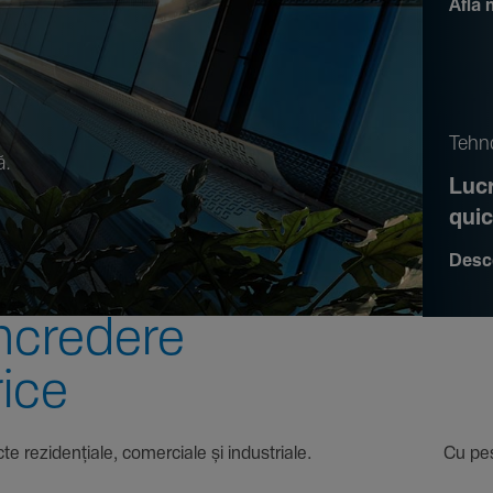
Află 
.
Tehno
ă.
Lucr
qui
Desc
ncre­dere
rice
 proiecte rezi­den­țiale, comer­ciale și indus­triale. Cu pest