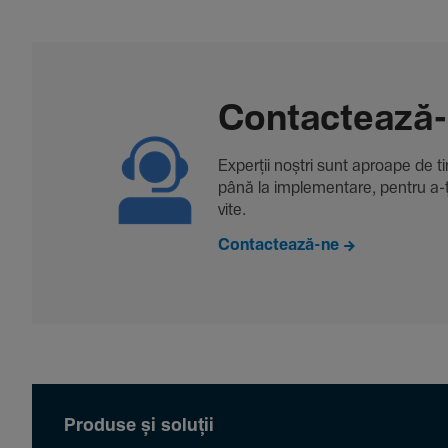
Contac­tează
Experții noștri sunt aproape de tine
până la imple­men­tare, pentru a-ți 
vite.
Contactează-ne
Produse și soluții