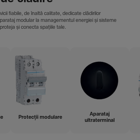
i fiabile, de înaltă cali­tate, dedi­cate clădi­rilor
i și aparataj modular la managementul energiei și sisteme
proteja și conecta spațiile tale.
Aparataj
ie
Protecții modu­lare
ultraterminal