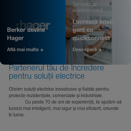
Tehno­logia
quickconnect
Lucrează inte­li­
Berker devine
gent cu
Hager
quickconnect
Află mai multe
Descoperă
Parte­nerul tău de încre­dere
pentru soluții electrice
Oferim soluții electrice inova­toare și fiabile pentru
proiecte rezi­den­țiale, comer­ciale și indus­triale.
Cu peste 70 de ani de expe­riență, te ajutăm să
lucrezi mai inte­li­gent, mai sigur și mai eficient, oriunde
în lume.