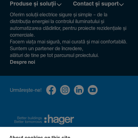
Produse și soluții
Contact și suport
Oferim soluții electrice sigure și simple – de la
distribuția energiei la controlul ilumi­na­tului și
auto­ma­ti­zarea clădi­rilor, pentru proiecte rezi­den­țiale și
comer­ciale.
Facem viața mai sigură, mai curată și mai confor­ta­bilă.
Suntem un partener de încre­dere,
alături de tine pe tot parcursul proiec­tului.
Despre noi
Urmă­rește-ne!