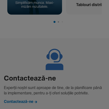
Simpli­ficăm munca. Maxi­
Tablouri distribuți
mizăm rezul­ta­tele.
Contac­tează-ne
Experții noștri sunt aproape de tine, de la plani­fi­care până
la imple­men­tare, pentru a-ți oferi solu­țiile potri­vite.
Contactează-ne