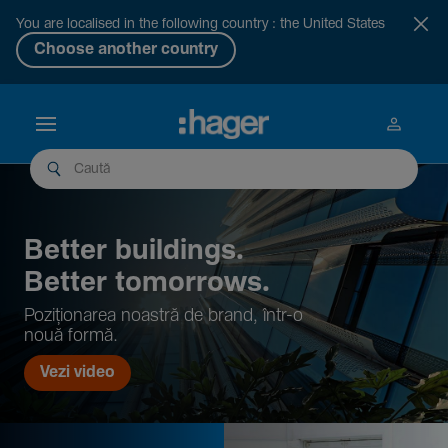
You are localised in the following country : the United States
Choose another country
Better buil­dings.
Better tomor­rows.
Pozi­țio­narea noastră de brand, într-o
nouă formă.
Vezi video