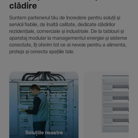
clădire
Suntem parte­nerul tău de încre­dere pentru soluții și
servicii fiabile, de înaltă cali­tate, dedi­cate clădi­rilor
rezi­den­țiale, comer­ciale și indus­triale. De la tablouri și
aparataj modular la managementul energiei și sisteme
conec­tate, îți oferim tot ce ai nevoie pentru a alimenta,
proteja și conecta spațiile tale.
Solu­țiile noastre